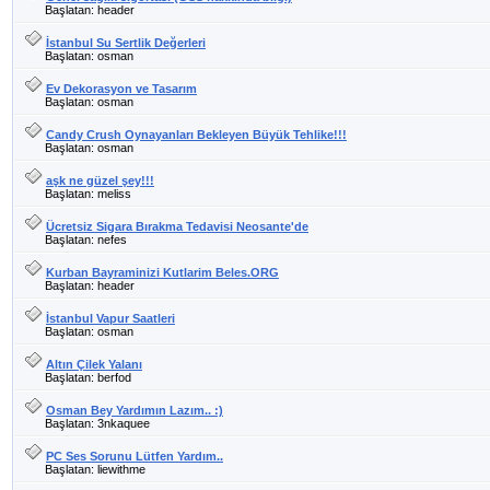
Başlatan: header
İstanbul Su Sertlik Değerleri
Başlatan: osman
Ev Dekorasyon ve Tasarım
Başlatan: osman
Candy Crush Oynayanları Bekleyen Büyük Tehlike!!!
Başlatan: osman
aşk ne güzel şey!!!
Başlatan: meliss
Ücretsiz Sigara Bırakma Tedavisi Neosante'de
Başlatan: nefes
Kurban Bayraminizi Kutlarim Beles.ORG
Başlatan: header
İstanbul Vapur Saatleri
Başlatan: osman
Altın Çilek Yalanı
Başlatan: berfod
Osman Bey Yardımın Lazım.. :)
Başlatan: 3nkaquee
PC Ses Sorunu Lütfen Yardım..
Başlatan: liewithme