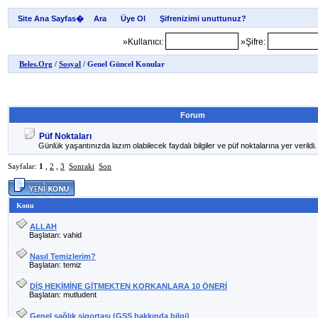
Site Ana Sayfas�
»Kullanıcı:
»Şifre:
Beles.Org
/
Sosyal
/ Genel Güncel Konular
Forum
Püf Noktaları
Günlük yaşantınızda lazım olabilecek faydalı bilgiler ve püf noktalarına yer verildi.
Sayfalar:
1
,
2
,
3
Sonraki
Son
Konu
ALLAH
Başlatan: vahid
Nasıl Temizlerim?
Başlatan: temiz
DİŞ HEKİMİNE GİTMEKTEN KORKANLARA 10 ÖNERİ
Başlatan: mutludent
Genel sağlık sigortası (GSS hakkında bilgi)