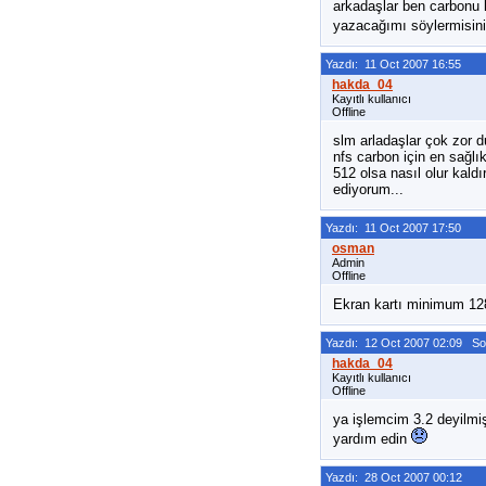
arkadaşlar ben carbonu 
yazacağımı söylermisin
Yazdı: 11 Oct 2007 16:55
Kayıtlı kullanıcı
Offline
slm arladaşlar çok zor 
nfs carbon için en sağl
512 olsa nasıl olur kald
ediyorum...
Yazdı: 11 Oct 2007 17:50
Admin
Offline
Ekran kartı minimum 12
Yazdı: 12 Oct 2007 02:09 S
Kayıtlı kullanıcı
Offline
ya işlemcim 3.2 deyilmi
yardım edin
Yazdı: 28 Oct 2007 00:12