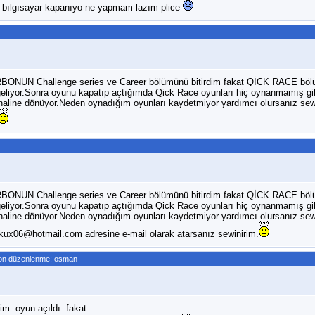
 bılgısayar kapanıyo ne yapmam lazım plice
ONUN Challenge series ve Career bölümünü bitirdim fakat QİCK RACE böl
i geliyor.Sonra oyunu kapatıp açtığımda Qick Race oyunları hiç oynanmamış gi
lk haline dönüyor.Neden oynadığım oyunları kaydetmiyor yardımcı olursanız sew
ONUN Challenge series ve Career bölümünü bitirdim fakat QİCK RACE böl
i geliyor.Sonra oyunu kapatıp açtığımda Qick Race oyunları hiç oynanmamış gi
lk haline dönüyor.Neden oynadığım oyunları kaydetmiyor yardımcı olursanız sew
kux06@hotmail.com adresine e-mail olarak atarsanız sewinirim.
on düzenlenme: osman
dim oyun açıldı fakat