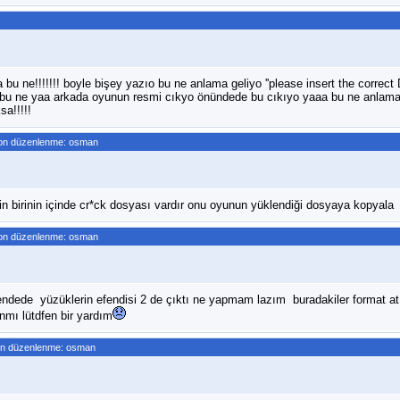
 bu ne!!!!!!! boyle bişey yazıo bu ne anlama geliyo ''please insert the corr
!! bu ne yaa arkada oyunun resmi cıkyo önündede bu cıkıyo yaaa bu ne anlam
sa!!!!!
on düzenlenme: osman
n birinin içinde cr*ck dosyası vardır onu oyunun yüklendiği dosyaya kopyala
on düzenlenme: osman
endede yüzüklerin efendisi 2 de çıktı ne yapmam lazım buradakiler format at
mı lütdfen bir yardım
on düzenlenme: osman