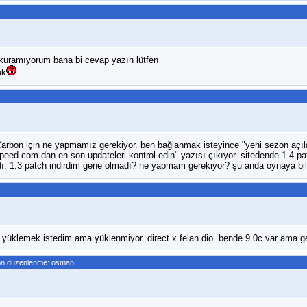
kuramıyorum bana bi cevap yazın lütfen
uk
arbon için ne yapmamız gerekiyor. ben bağlanmak isteyince "yeni sezon açıla
peed.com dan en son updateleri kontrol edin" yazısı çıkıyor. sitedende 1.4 pa
. 1.3 patch indirdim gene olmadı? ne yapmam gerekiyor? şu anda oynaya bil
 yüklemek istedim ama yüklenmiyor. direct x felan dio. bende 9.0c var ama 
on düzenlenme: osman