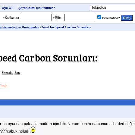
»Kullanıcı:
»Şifre:
Beni hatırla?
im Sistemleri ve Donanımlar
/ Need for Speed Carbon Sorunları
peed Carbon Sorunları:
Sonraki
Son
iniz
r bn oyundan pek anlamadıım için bilmiyorum benim carbonun cdsi dvd değil 
????cabuk nolur!!!