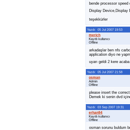
bende processor speed 
Display Device,Display 
teşekkürler
Yazdı: 05 Jul 2007 19:53
Kayıtlı kullanıcı
Offline
arkadaşlar ben nfs car
application diyo ne yap
uyarı geldi 2 kere acaba
Yazdı: 05 Jul 2007 21:58
Admin
Offline
please insert the correc
Demek ki senin dvd için
Yazdı: 03 Sep 2007 19:31
Kayıtlı kullanıcı
Offline
osman sorunu buldum bnd