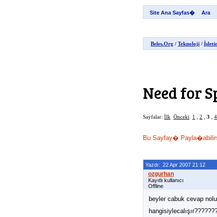
Site Ana Sayfas�
Beles.Org
/
Teknoloji
/
İşlet
Need for S
Sayfalar:
İlk
Önceki
1
,
2
,
3
,
4
Bu Sayfay� Payla�abilirs
Yazdı: 22 Apr 2007 21:12
Kayıtlı kullanıcı
Offline
beyler cabuk cevap nolu
hangisiylecalışır??????