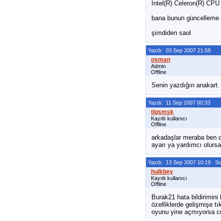
Intel(R) Celeron(R) CP
bana bunun güncelleme d
şimdiden saol
Yazdı: 03 Sep 2007 21:58
Admin
Offline
Senin yazdığın anakart.
Yazdı: 11 Sep 2007 00:33
Kayıtlı kullanıcı
Offline
arkadaşlar meraba ben 
ayarı ya yardımcı olursa
Yazdı: 13 Sep 2007 10:19 S
Kayıtlı kullanıcı
Offline
Burak21 hata bildirimini
özelliklerde gelişmişe tı
oyunu yine açmıyorsa cr