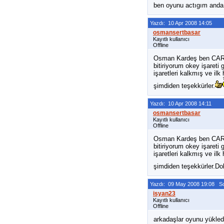
ben oyunu actıgım anda
Yazdı: 10 Apr 2008 14:05
Kayıtlı kullanıcı
Offline
Osman Kardeş ben CARB
bitiriyorum okey işaret
işaretleri kalkmış ve i
şimdiden teşekkürler.
Yazdı: 10 Apr 2008 14:11
Kayıtlı kullanıcı
Offline
Osman Kardeş ben CARB
bitiriyorum okey işaret
işaretleri kalkmış ve i
şimdiden teşekkürler.Do
Yazdı: 09 May 2008 19:08 S
Kayıtlı kullanıcı
Offline
arkadaşlar oyunu yükle