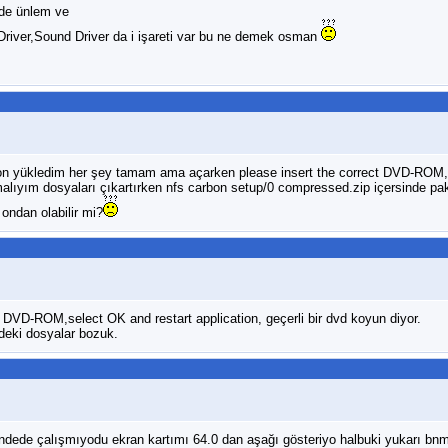
de ünlem ve
Driver,Sound Driver da i işareti var bu ne demek osman
bon yükledim her şey tamam ama açarken please insert the correct DVD-ROM,
malıyım dosyaları çıkartırken nfs carbon setup/0 compressed.zip içersinde pa
 ondan olabilir mi?
t DVD-ROM,select OK and restart application, geçerli bir dvd koyun diyor.
deki dosyalar bozuk.
ede çalışmıyodu ekran kartımı 64.0 dan aşağı gösteriyo halbuki yukarı bnm 