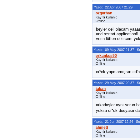
Yazdı: 22 Apr 2007 21:29
Kayıtlı kullanıcı
Offline
beyler deli olacam yaaaa
and restart application
verin lütfen delircem yok
Yazdı: 09 May 2007 21:37 S
Kayıtlı kullanıcı
Offline
cr*ck yapmamışsın.cd'ni
Yazdı: 29 May 2007 20:37 S
Kayıtlı kullanıcı
Offline
arkadaşlar aynı sorun b
yoksa cr*ck dosyasından
Yazdı: 21 Jun 2007 12:24 S
Kayıtlı kullanıcı
Offline