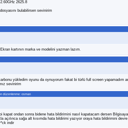
U 2.60GHz 2625.8
osyasını bulabilirsen sevinirim
 Ekran kartının marka ve modelini yazman lazım.
carbonu yükledim oyunu da oynuyorum fakat bi türlü full screen yapamadım
nız sevinirim
on düzenlenme: osman
 bi kapat ondan sonra bidene hata bildirimini nasıl kapatacam dersen Bilgisay
kla açılınca sağa alt kısımda hata bildirimi yazıyor oraya hata bildirimini devre
*ck indir