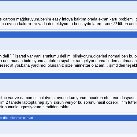
s carbon mağduruyum.benim easy infoya baktım orada ekran kartı problemli 
 bu oyunu kaldırır mı yada destekliyormu beni aydınlatırmısınız?? lütfen acel
 deil "i" işareti var yani srunlumu deil mi bilmiyorum.diğerleri normal ben bu 
 unutmadan bide oyunu acılırken siyah ekran geliyor sonra birden acılmadan
a reset atıyor.bana yardımcı olursanız size minnettar olacam... şimdiden teşekk
ptop var ve carbon orjinal dvd si oyunu kuruyorum acarken nfsc.exe dosyasi h
im 2 tanede laptopta hep ayni sorun veriyor bu sorunu nasil cozebililirim lutfe
ir bununla ugrasiyorum simdiden tskkr
on düzenlenme: osman