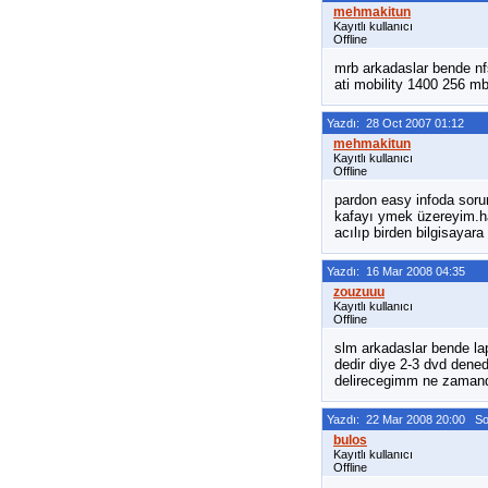
Kayıtlı kullanıcı
Offline
mrb arkadaslar bende nf
ati mobility 1400 256 mb
Yazdı: 28 Oct 2007 01:12
Kayıtlı kullanıcı
Offline
pardon easy infoda sorun
kafayı ymek üzereyim.ha
acılıp birden bilgisayar
Yazdı: 16 Mar 2008 04:35
Kayıtlı kullanıcı
Offline
slm arkadaslar bende la
dedir diye 2-3 dvd dened
delirecegimm ne zamand
Yazdı: 22 Mar 2008 20:00 S
Kayıtlı kullanıcı
Offline