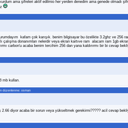
kurdum ama şifreleri aktif edilmio her yerden denedim ama genede olmadı şifre
iz
durumdayım kafam çok karışık. benim bilgisayar bu özelikte 3.2ghz ve 256 r
ıklı çalışma donanımları nelerdir veya ekran kartıve ram alacam ram 1gb ekr
ırırmı carbon'u acaba benim tercihim 256 dan yana kaldırırmı bir bi cevap bekl
8 mb kullan.
on düzenlenme: osman
ş 2.66 diyor acaba bir sorun veya yükseltmek gerekirmi????? acil cevap bekli