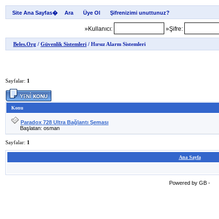
Site Ana Sayfas�
»Kullanıcı:
»Şifre:
Beles.Org
/
Güvenlik Sistemleri
/ Hırsız Alarm Sistemleri
Sayfalar:
1
Konu
Paradox 728 Ultra Bağlantı Şeması
Başlatan: osman
Sayfalar:
1
Ana Sayfa
Powered by GB -