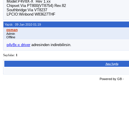
Model:P4V8X-X Rev 1.xx
Chipset:Via PT800(VT8754) Rev.82
Southbridge:Via VT8237
LPCIO:Winbond W83627THF
Yazdı: 09 Jan 2010 01:19
Admin
Offline
p4v8x-x driver
adresinden indirebilirsin.
Sayfalar:
1
Ana Sayfa
Powered by GB -