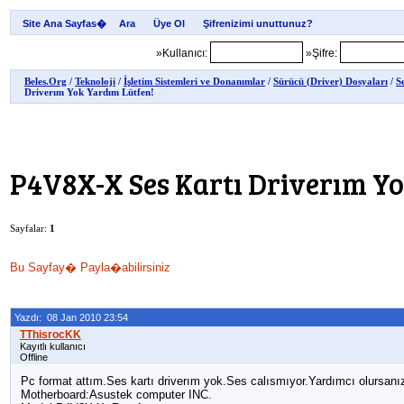
Site Ana Sayfas�
»Kullanıcı:
»Şifre:
Beles.Org
/
Teknoloji
/
İşletim Sistemleri ve Donanımlar
/
Sürücü (Driver) Dosyaları
/
S
Driverım Yok Yardım Lütfen!
P4V8X-X Ses Kartı Driverım Yo
Sayfalar:
1
Bu Sayfay� Payla�abilirsiniz
Yazdı: 08 Jan 2010 23:54
Kayıtlı kullanıcı
Offline
Pc format attım.Ses kartı driverım yok.Ses calısmıyor.Yardımcı olursanız
Motherboard:Asustek computer INC.