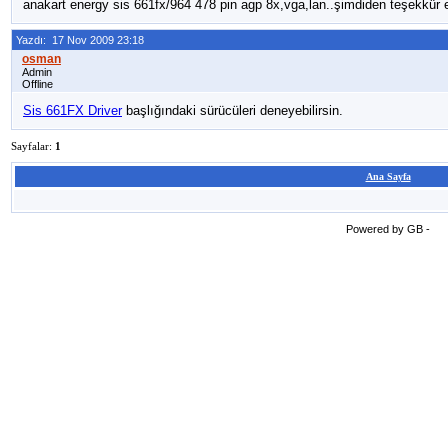
anakart energy sis 661fx/964 478 pin agp 8x,vga,lan..şimdiden teşekkür e
Yazdı: 17 Nov 2009 23:18
Admin
Offline
Sis 661FX Driver
başlığındaki sürücüleri deneyebilirsin.
Sayfalar:
1
Ana Sayfa
Powered by GB -