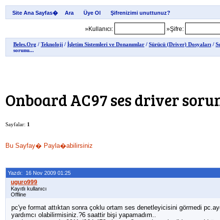
Site Ana Sayfas�
»Kullanıcı:
»Şifre:
Beles.Org
/
Teknoloji
/
İşletim Sistemleri ve Donanımlar
/
Sürücü (Driver) Dosyaları
/
S
sorunu...
Onboard AC97 ses driver sorunu
Sayfalar:
1
Bu Sayfay� Payla�abilirsiniz
Yazdı: 16 Nov 2009 01:25
Kayıtlı kullanıcı
Offline
pc'ye format attıktan sonra çoklu ortam ses denetleyicisini görmedi pc.ay
yardımcı olabilirmisiniz.?6 saattir bişi yapamadım..